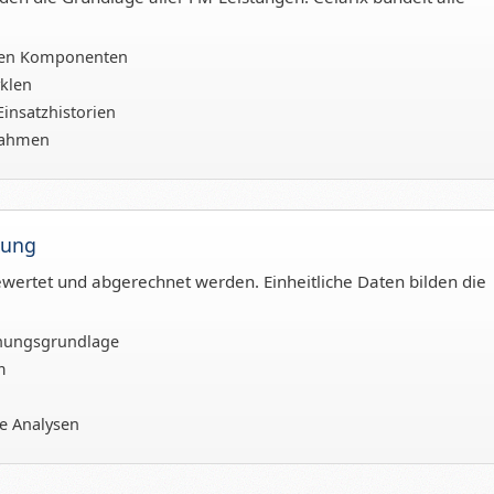
chen Komponenten
yklen
insatzhistorien
nahmen
tung
ewertet und abgerechnet werden. Einheitliche Daten bilden die
hnungsgrundlage
m
ne Analysen