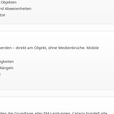
 Objekten
 und Abwesenheiten
tze
werden – direkt am Objekt, ohne Medienbrüche. Mobile
igkeiten
Mängeln
z
en die Grundlage aller FM-Leistungen. Celarix bündelt alle